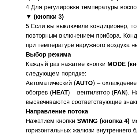
4 Для регулировки температуры восп
▼ (кнопки 3)
5 Если вы выключили кондиционер, то
повторным включением прибора. Кон
при температуре наружного воздуха не
Выбор режима
Каждый раз нажатие кнопки
MODE (кн
следующем порядке:
Автоматический (
AUTO
) – охлаждение
обогрев (
HEAT
) – вентилятор (
FAN
). 
высвечиваются соответствующие знак
Направление потока
Нажатием кнопки
SWING (кнопка 4)
мо
горизонтальных жалюзи внутреннего бл