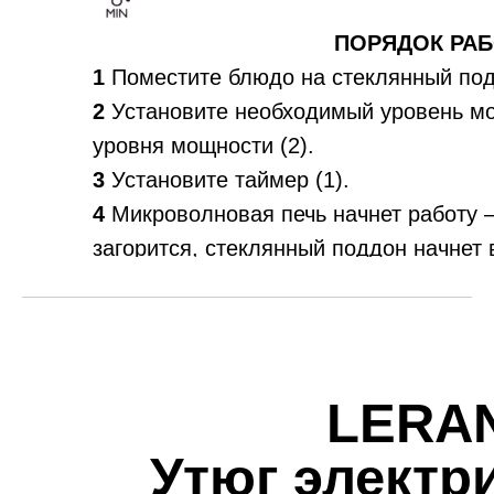
ПОРЯДОК РА
1
Поместите блюдо на стеклянный подд
2
Установите необходимый уровень м
уровня мощности (2).
3
Установите таймер (1).
4
Микроволновая печь начнет работу 
загорится, стеклянный поддон начнет 
5
По окончании времени раздастся зву
работы.
6
Печь автоматически выключится, л
погаснет.
LERA
Утюг электр