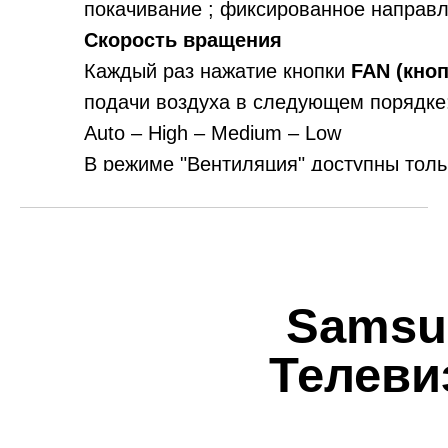
покачивание ; фиксированное направл
Скорость вращения
Каждый раз нажатие кнопки
FAN (кноп
подачи воздуха в следующем порядке
Auto – High – Medium – Low
В режиме "Вентиляция" доступны тольк
и "Low". В режиме "Осушение" скорос
устанавливается на "AUTO", кнопка "
F
Samsu
Телеви